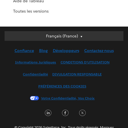
Aide de Tableau
Toutes les versions
Français (France)
Français (France)
Deutsch
Confiance
Blog
Développeurs
Contactez-nous
English (UK)
English (US)
Informations Juridiques
CONDITIONS D'UTILISATION
Español
Confidentialité
DIVULGATION RESPONSABLE
Français (Canada)
Italiano
PRÉFÉRENCES DES COOKIES
日本語
Votre Confidentialité, Vos Choix
한국어
Nederlands
LinkedIn
Facebook
Twitter
Português
Svenska
© Copyright 2026 Salesforce, Inc. Tous droits réservés. Marques