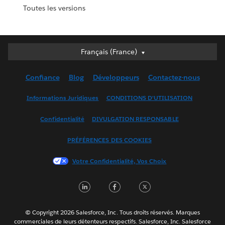
Toutes les versions
Français (France)
Français (France)
Deutsch
Confiance
Blog
Développeurs
Contactez-nous
English (UK)
English (US)
Informations Juridiques
CONDITIONS D'UTILISATION
Español
Confidentialité
DIVULGATION RESPONSABLE
Français (Canada)
Italiano
PRÉFÉRENCES DES COOKIES
日本語
Votre Confidentialité, Vos Choix
한국어
Nederlands
LinkedIn
Facebook
Twitter
Português
Svenska
© Copyright 2026 Salesforce, Inc. Tous droits réservés. Marques
ไทย
commerciales de leurs détenteurs respectifs. Salesforce, Inc. Salesforce