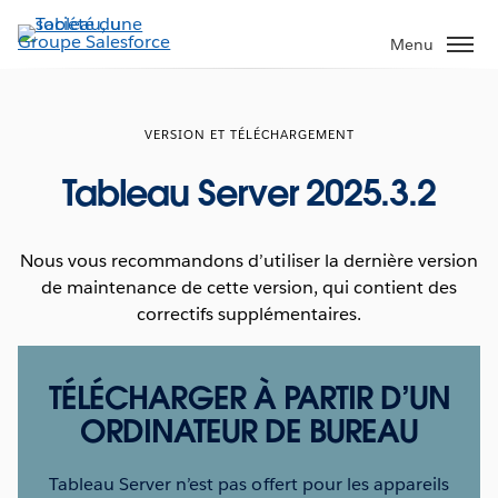
Aller
au
Menu
contenu
principal
VERSION ET TÉLÉCHARGEMENT
Tableau Server 2025.3.2
Nous vous recommandons d’utiliser la dernière version
de maintenance de cette version, qui contient des
correctifs supplémentaires.
TÉLÉCHARGER À PARTIR D’UN
ORDINATEUR DE BUREAU
Tableau Server n’est pas offert pour les appareils