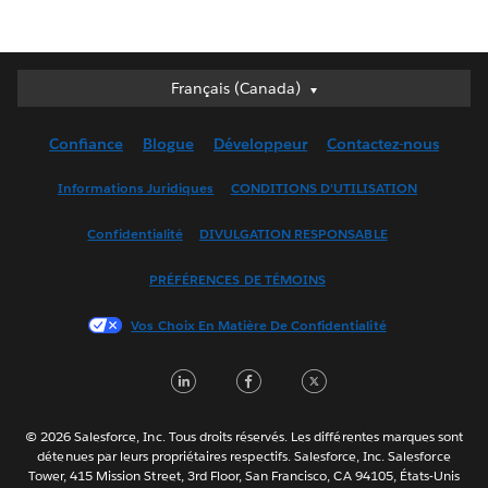
Français (Canada)
Français (Canada)
Deutsch
Confiance
Blogue
Développeur
Contactez-nous
English (UK)
English (US)
Informations Juridiques
CONDITIONS D’UTILISATION
Español
Confidentialité
DIVULGATION RESPONSABLE
Français (France)
Italiano
PRÉFÉRENCES DE TÉMOINS
日本語
Vos Choix En Matière De Confidentialité
한국어
Nederlands
L
F
T
Português
i
a
w
Svenska
n
c
i
© 2026 Salesforce, Inc. Tous droits réservés. Les différentes marques sont
ไทย
détenues par leurs propriétaires respectifs. Salesforce, Inc. Salesforce
k
e
t
Tower, 415 Mission Street, 3rd Floor, San Francisco, CA 94105, États-Unis
简体中文