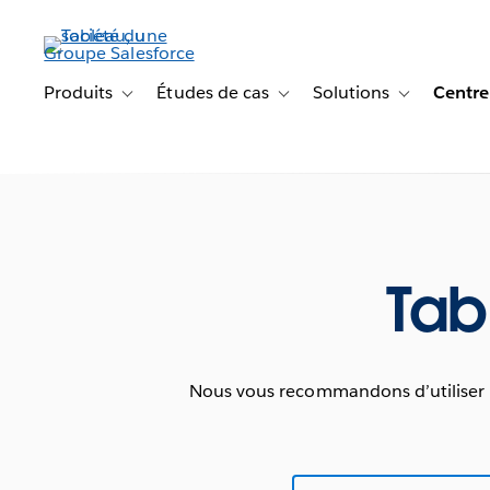
Aller
au
contenu
principal
Produits
Études de cas
Solutions
Centre
Toggle sub-navigation for Produits
Toggle sub-navigation for Étude
Toggle sub-na
Tab
Nous vous recommandons d’utiliser la