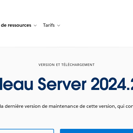
 de ressources
Tarifs
s de cas
vigation for Solutions
Toggle sub-navigation for Centre de ressources
Toggle sub-navigation for Tarifs
VERSION ET TÉLÉCHARGEMENT
leau Server 2024.
 dernière version de maintenance de cette version, qui con