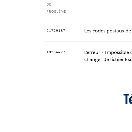
DE
PROBLÈME
Les codes postaux de l
21729187
L’erreur « Impossible
19334427
changer de fichier Ex
T