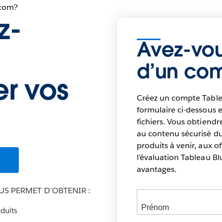
.com?
z-
Avez-vou
d’un co
er vos
Créez un compte Table
formulaire ci-dessous 
fichiers. Vous obtiend
au contenu sécurisé du 
produits à venir, aux 
l’évaluation Tableau B
avantages.
S PERMET D’OBTENIR :
oduits