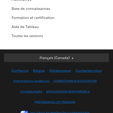
Base de connaissances
Formation et certification
Aide de Tableau
Toutes les versions
Français (Canada)
Français (Canada)
Deutsch
Confiance
Blogue
Développeur
Contactez-nous
English (UK)
English (US)
Informations Juridiques
CONDITIONS D’UTILISATION
Español
Confidentialité
DIVULGATION RESPONSABLE
Français (France)
Italiano
PRÉFÉRENCES DE TÉMOINS
日本語
Vos Choix En Matière De Confidentialité