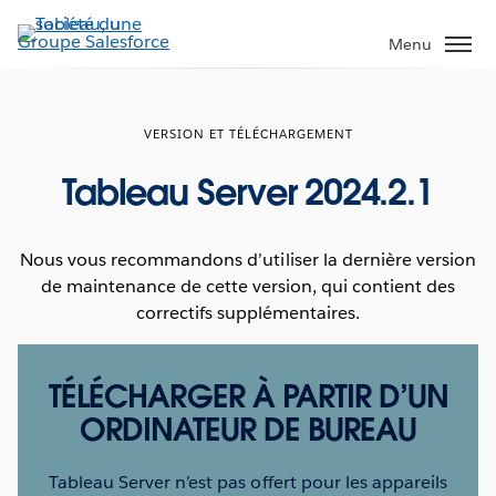
Aller
au
Menu
contenu
principal
VERSION ET TÉLÉCHARGEMENT
Tableau Server 2024.2.1
Nous vous recommandons d’utiliser la dernière version
de maintenance de cette version, qui contient des
correctifs supplémentaires.
TÉLÉCHARGER À PARTIR D’UN
ORDINATEUR DE BUREAU
Tableau Server n’est pas offert pour les appareils