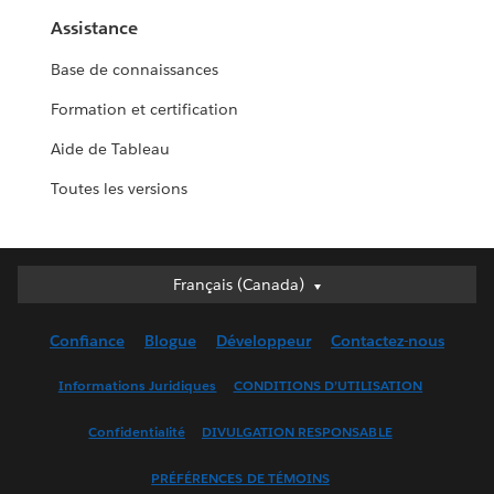
Assistance
Base de connaissances
Formation et certification
Aide de Tableau
Toutes les versions
Français (Canada)
Français (Canada)
Deutsch
Confiance
Blogue
Développeur
Contactez-nous
English (UK)
English (US)
Informations Juridiques
CONDITIONS D’UTILISATION
Español
Confidentialité
DIVULGATION RESPONSABLE
Français (France)
Italiano
PRÉFÉRENCES DE TÉMOINS