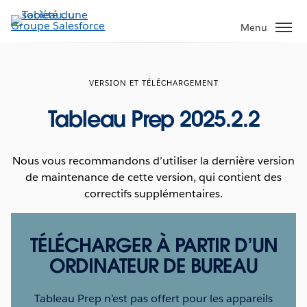
Aller
au
Menu
contenu
principal
VERSION ET TÉLÉCHARGEMENT
Tableau Prep 2025.2.2
Nous vous recommandons d’utiliser la dernière version
de maintenance de cette version, qui contient des
correctifs supplémentaires.
TÉLÉCHARGER À PARTIR D’UN
ORDINATEUR DE BUREAU
Tableau Prep n’est pas offert pour les appareils