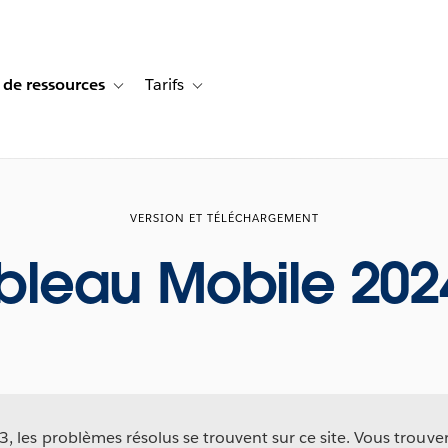
 de ressources
Tarifs
s de cas
vigation for Solutions
Toggle sub-navigation for Centre de ressources
Toggle sub-navigation for Tarifs
VERSION ET TÉLÉCHARGEMENT
bleau Mobile 202
 les problèmes résolus se trouvent sur ce site. Vous trouv