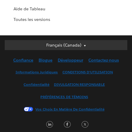
Aide de Tableau
Toutes les versions
Français (Canada)
Français (Canada)
Deutsch
Confiance
Blogue
Développeur
Contactez-nous
English (UK)
English (US)
Informations Juridiques
CONDITIONS D’UTILISATION
Español
Confidentialité
DIVULGATION RESPONSABLE
Français (France)
Italiano
PRÉFÉRENCES DE TÉMOINS
日本語
Vos Choix En Matière De Confidentialité
한국어
Nederlands
LinkedIn
Facebook
Twitter
Português