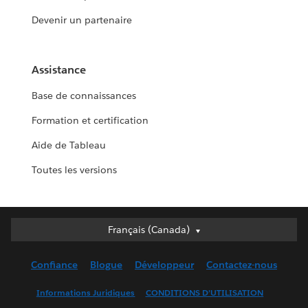
Devenir un partenaire
Assistance
Base de connaissances
Formation et certification
Aide de Tableau
Toutes les versions
Français (Canada)
Français (Canada)
Deutsch
Confiance
Blogue
Développeur
Contactez-nous
English (UK)
English (US)
Informations Juridiques
CONDITIONS D’UTILISATION
Español