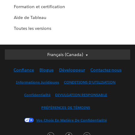
Formation et certification
Aide de Tableau
Toutes les versions
Français (Canada)
Français (Canada)
Deutsch
Confiance
Blogue
Développeur
Contactez-nous
English (UK)
English (US)
Informations Juridiques
CONDITIONS D’UTILISATION
Español
Confidentialité
DIVULGATION RESPONSABLE
Français (France)
Italiano
PRÉFÉRENCES DE TÉMOINS
日本語
Vos Choix En Matière De Confidentialité
한국어
Nederlands
LinkedIn
Facebook
Twitter