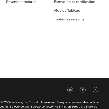
Devenir partenaire
Formation et certification
Aide de Tableau
Toutes les versions
LinkedIn
Faceb
Tw
2026 Salesforce, Inc. Tous droits réservés. Marques commerciales de leurs
ectifs. Salesforce, Inc. Salesforce Tower, 415 Mission Street, 3rd Floor, San