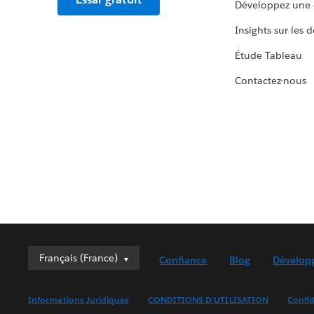
Développez une 
Insights sur les 
Étude Tableau
Contactez-nous
Français (France)
Français (France)
Confiance
Blog
Dévelop
Deutsch
English (UK)
Informations Juridiques
CONDITIONS D'UTILISATION
Confid