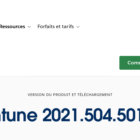
Ressources
Forfaits et tarifs
or Témoignages clients
e sub-navigation for Solutions
Toggle sub-navigation for Ressources
Toggle sub-navigation for Forfaits e
Comm
VERSION DU PRODUIT ET TÉLÉCHARGEMENT
ntune 2021.504.50