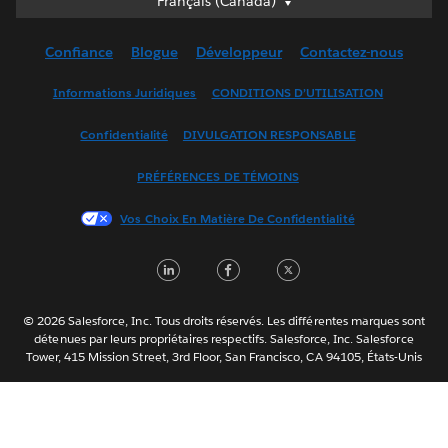
Français (Canada)
Deutsch
Confiance
Blogue
Développeur
Contactez-nous
English (UK)
English (US)
Informations Juridiques
CONDITIONS D’UTILISATION
Español
Confidentialité
DIVULGATION RESPONSABLE
Français (France)
Italiano
PRÉFÉRENCES DE TÉMOINS
日本語
Vos Choix En Matière De Confidentialité
한국어
Nederlands
LinkedIn
Facebook
Twitter
Português
Svenska
© 2026 Salesforce, Inc. Tous droits réservés. Les différentes marques sont
ไทย
détenues par leurs propriétaires respectifs. Salesforce, Inc. Salesforce
Tower, 415 Mission Street, 3rd Floor, San Francisco, CA 94105, États-Unis
简体中文
繁體中文