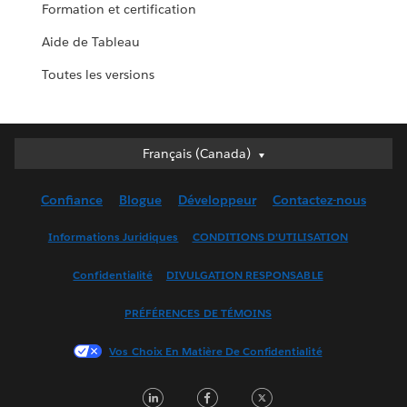
Formation et certification
Aide de Tableau
Toutes les versions
Français (Canada)
Français (Canada)
Deutsch
Confiance
Blogue
Développeur
Contactez-nous
English (UK)
English (US)
Informations Juridiques
CONDITIONS D’UTILISATION
Español
Confidentialité
DIVULGATION RESPONSABLE
Français (France)
Italiano
PRÉFÉRENCES DE TÉMOINS
日本語
Vos Choix En Matière De Confidentialité
한국어
Nederlands
LinkedIn
Facebook
Twitter
Português