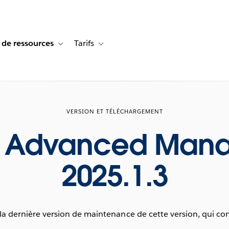
 de ressources
Tarifs
s de cas
vigation for Solutions
Toggle sub-navigation for Centre de ressources
Toggle sub-navigation for Tarifs
VERSION ET TÉLÉCHARGEMENT
u Advanced Man
2025.1.3
 dernière version de maintenance de cette version, qui con