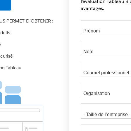
l’évaluation Tableau B
avantages.
S PERMET D’OBTENIR :
oduits
é
écurisé
Mon Tableau