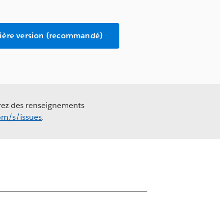
nière version (recommandé)
erez des renseignements
com/s/issues
.