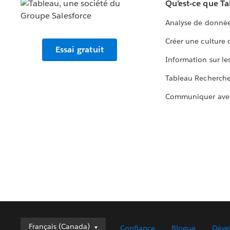
Qu’est-ce que T
Analyse de donnée
Créer une culture
Essai gratuit
Information sur le
Tableau Recherch
Communiquer ave
Français (Canada)
Français (Canada)
Confiance
Blogue
Déve