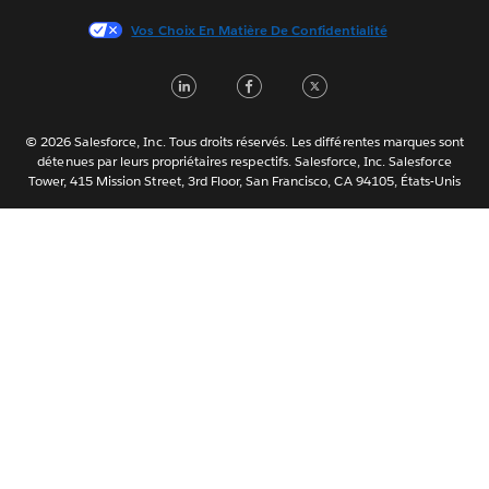
日本語
Vos Choix En Matière De Confidentialité
한국어
Nederlands
L
F
T
Português
i
a
w
Svenska
n
c
i
© 2026 Salesforce, Inc. Tous droits réservés. Les différentes marques sont
ไทย
détenues par leurs propriétaires respectifs. Salesforce, Inc. Salesforce
k
e
t
Tower, 415 Mission Street, 3rd Floor, San Francisco, CA 94105, États-Unis
简体中文
e
b
t
繁體中文
d
o
e
I
o
r
n
k