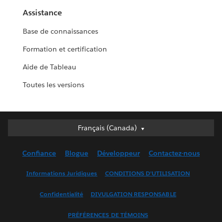
Assistance
Base de connaissances
Formation et certification
Aide de Tableau
Toutes les versions
Français (Canada)
Français (Canada)
Deutsch
Confiance
Blogue
Développeur
Contactez-nous
English (UK)
English (US)
Informations Juridiques
CONDITIONS D’UTILISATION
Español
Confidentialité
DIVULGATION RESPONSABLE
Français (France)
Italiano
PRÉFÉRENCES DE TÉMOINS