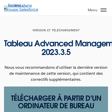
Aller
au
Menu
contenu
principal
VERSION ET TÉLÉCHARGEMENT
Tableau Advanced Managem
2023.3.5
Nous vous recommandons d’utiliser la dernière version
de maintenance de cette version, qui contient des
correctifs supplémentaires.
TÉLÉCHARGER À PARTIR D’UN
ORDINATEUR DE BUREAU