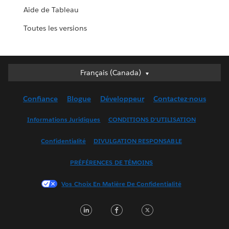
Aide de Tableau
Toutes les versions
Français (Canada)
Français (Canada)
Deutsch
Confiance
Blogue
Développeur
Contactez-nous
English (UK)
English (US)
Informations Juridiques
CONDITIONS D’UTILISATION
Español
Confidentialité
DIVULGATION RESPONSABLE
Français (France)
Italiano
PRÉFÉRENCES DE TÉMOINS
日本語
Vos Choix En Matière De Confidentialité
한국어
Nederlands
LinkedIn
Facebook
Twitter
Português
Svenska