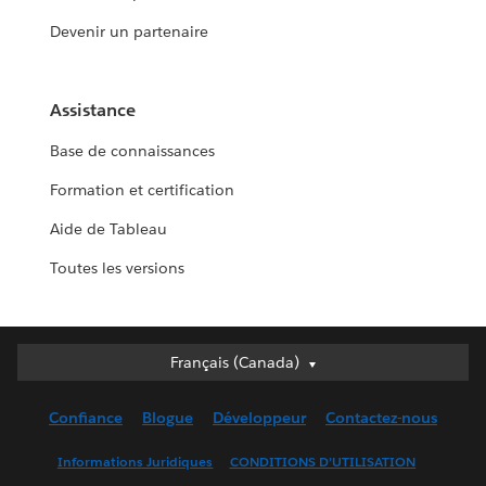
Devenir un partenaire
Assistance
Base de connaissances
Formation et certification
Aide de Tableau
Toutes les versions
Français (Canada)
Français (Canada)
Deutsch
Confiance
Blogue
Développeur
Contactez-nous
English (UK)
English (US)
Informations Juridiques
CONDITIONS D’UTILISATION
Español