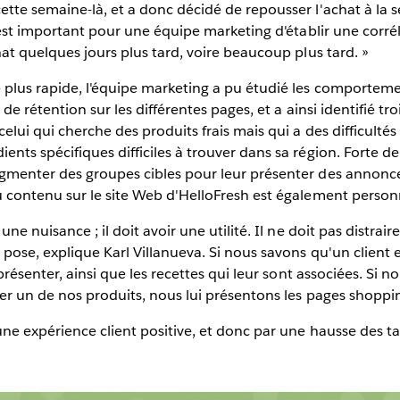
ette semaine-là, et a donc décidé de repousser l'achat à la 
l est important pour une équipe marketing d'établir une corr
hat quelques jours plus tard, voire beaucoup plus tard. »
plus rapide, l'équipe marketing a pu étudié les comportemen
de rétention sur les différentes pages, et a ainsi identifié troi
elui qui cherche des produits frais mais qui a des difficultés 
nts spécifiques difficiles à trouver dans sa région. Forte de
gmenter des groupes cibles pour leur présenter des annonce
u contenu sur le site Web d'HelloFresh est également person
ne nuisance ; il doit avoir une utilité. Il ne doit pas distraire
 pose, explique Karl Villanueva. Si nous savons qu'un client e
 présenter, ainsi que les recettes qui leur sont associées. Si
ter un de nos produits, nous lui présentons les pages shoppin
ne expérience client positive, et donc par une hausse des ta