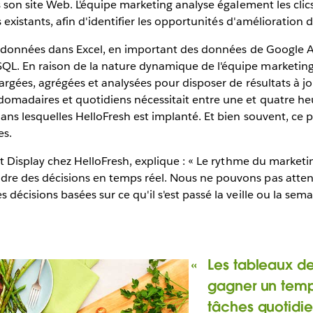
 son site Web. L'équipe marketing analyse également les clics
s existants, afin d'identifier les opportunités d'amélioration
es données dans Excel, en important des données de Google A
L. En raison de la nature dynamique de l'équipe marketing
argées, agrégées et analysées pour disposer de résultats à jo
madaires et quotidiens nécessitait entre une et quatre heu
ans lesquelles HelloFresh est implanté. Et bien souvent, ce
es.
et Display chez HelloFresh, explique : « Le rythme du marke
e des décisions en temps réel. Nous ne pouvons pas attend
décisions basées sur ce qu'il s'est passé la veille ou la sem
Les tableaux de
gagner un temp
tâches quotidi