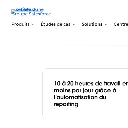
Aller
au
contenu
principal
Produits
Études de cas
Solutions
Centre
Toggle sub-navigation for Produits
Toggle sub-navigation for Étude
Toggle sub-na
10 à 20 heures de travail e
Avec Tableau, H
moins par jour grâce à
l'automatisation du
améliore ses ta
reporting
conversion en 