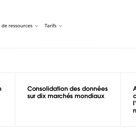
 de ressources
Tarifs
s de cas
vigation for Solutions
Toggle sub-navigation for Centre de ressources
Toggle sub-navigation for Tarifs
n
Consolidation des données
elloFresh
sur dix marchés mondiaux
ux de
boostant