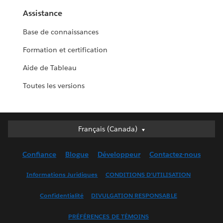
Assistance
Base de connaissances
Formation et certification
Aide de Tableau
Toutes les versions
Français (Canada)
Français (Canada)
Deutsch
Confiance
Blogue
Développeur
Contactez-nous
English (UK)
English (US)
Informations Juridiques
CONDITIONS D’UTILISATION
Español
Confidentialité
DIVULGATION RESPONSABLE
Français (France)
Italiano
PRÉFÉRENCES DE TÉMOINS