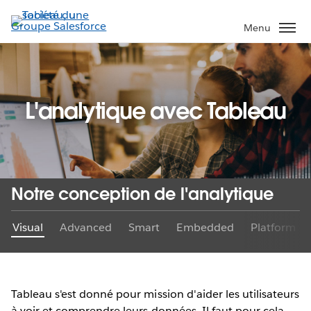
Aller
au
Menu
contenu
principal
L'analytique avec Tableau
Notre conception de l'analytique
Visual
Advanced
Smart
Embedded
Platform
Tableau s'est donné pour mission d'aider les utilisateurs
à voir et comprendre leurs données. Il faut pour cela