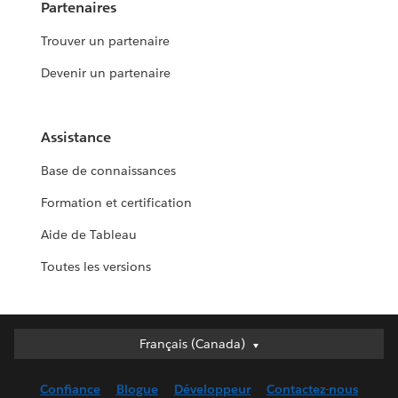
Partenaires
Trouver un partenaire
Devenir un partenaire
Assistance
Base de connaissances
Formation et certification
Aide de Tableau
Toutes les versions
Français (Canada)
Français (Canada)
Deutsch
Confiance
Blogue
Développeur
Contactez-nous
English (UK)