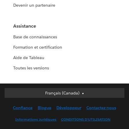
Devenir un partenaire
Assistance
Base de connaissances
Formation et certification
Aide de Tableau
Toutes les versions
Français (Canada)
Français (Canada)
Deutsch
Confiance
Blogue
Développeur
Contactez-nous
English (UK)
English (US)
Informations Juridiques
CONDITIONS D’UTILISATION
Español