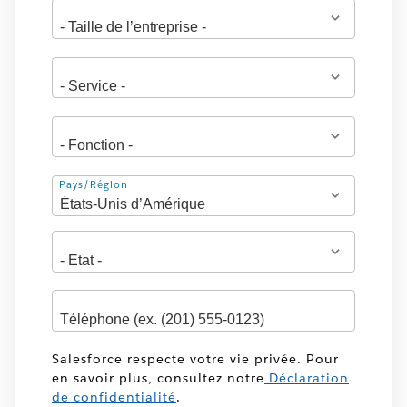
Adresse
Pays/Région
Salesforce respecte votre vie privée. Pour
en savoir plus, consultez notre
Déclaration
de confidentialité
.