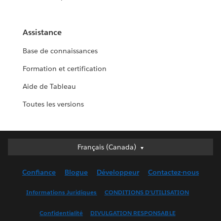
Assistance
Base de connaissances
Formation et certification
Aide de Tableau
Toutes les versions
Français (Canada)
Français (Canada)
Deutsch
Confiance
Blogue
Développeur
Contactez-nous
English (UK)
English (US)
Informations Juridiques
CONDITIONS D’UTILISATION
Español
Confidentialité
DIVULGATION RESPONSABLE
Français (France)