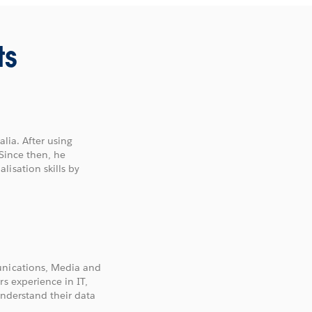
ts
alia. After using
 Since then, he
isation skills by
unications, Media and
s experience in IT,
understand their data