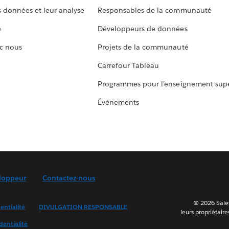
s données et leur analyse
Responsables de la communauté
e
Développeurs de données
c nous
Projets de la communauté
Carrefour Tableau
Programmes pour l’enseignement supé
Événements
loppeur
Contactez-nous
© 2026 Sales
entialité
DIVULGATION RESPONSABLE
leurs propriétaire
dentialité