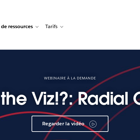
 de ressources
Tarifs
s de cas
vigation for Solutions
Toggle sub-navigation for Centre de ressources
Toggle sub-navigation for Tarifs
WEBINAIRE À LA DEMANDE
the Viz!?: Radial 
Regarder la vidéo