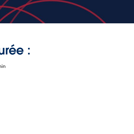
urée :
min