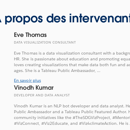
 propos des intervenan
Eve Thomas
DATA VISUALIZATION CONSULTANT
Eve Thomas is a data visualization consultant with a backg
HR. She is passionate about education and promoting equa
loves creating visualizations that make data both fun and acc
ages. She is a Tableau Public Ambassador, ...
En savoir plus
Vinodh Kumar
DEVELOPER AND DATA ANALYST
Vinodh Kumar is an NLP bot developer and data analyst. He
Public Ambassador and a Tableau Public Featured Author. He
community initiatives like the #TheSDGVizProject, #Mento
#VizConnect, #Viz2Educate, and #Viz4climateAction. He is .