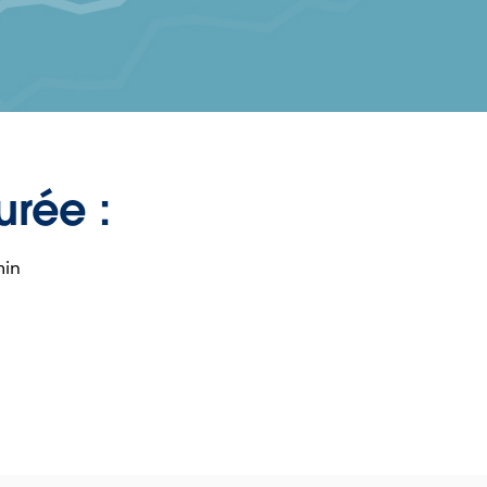
urée :
min