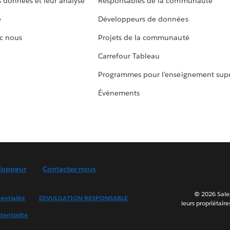
s données et leur analyse
Responsables de la communauté
e
Développeurs de données
c nous
Projets de la communauté
Carrefour Tableau
Programmes pour l’enseignement supé
Événements
loppeur
Contactez-nous
© 2026 Sales
entialité
DIVULGATION RESPONSABLE
leurs propriétaire
dentialité