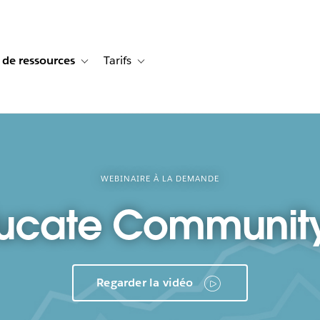
 de ressources
Tarifs
s de cas
vigation for Solutions
Toggle sub-navigation for Centre de ressources
Toggle sub-navigation for Tarifs
WEBINAIRE À LA DEMANDE
ucate Community
Regarder la vidéo