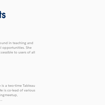
ts
round in teaching and
l opportunities. She
essible to users of all
 is a two-time Tableau
 is co-lead of various
ringmeetup,
..