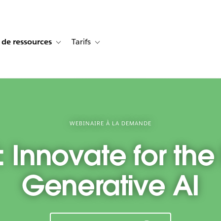
 de ressources
Tarifs
s de cas
vigation for Solutions
Toggle sub-navigation for Centre de ressources
Toggle sub-navigation for Tarifs
WEBINAIRE À LA DEMANDE
 Innovate for the
Generative AI