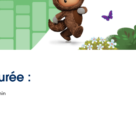
urée :
min