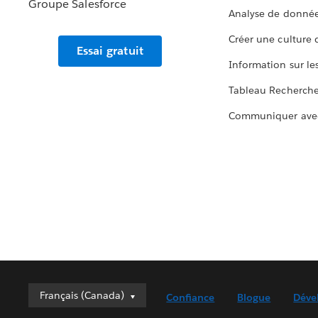
Analyse de donnée
Créer une culture
Essai gratuit
Information sur le
Tableau Recherch
Communiquer ave
Français (Canada)
Français (Canada)
Confiance
Blogue
Déve
Deutsch