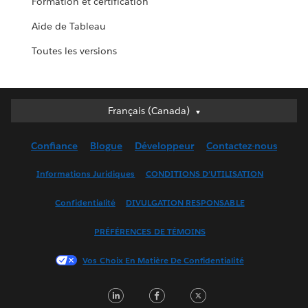
Formation et certification
Aide de Tableau
Toutes les versions
Français (Canada)
Français (Canada)
Deutsch
Confiance
Blogue
Développeur
Contactez-nous
English (UK)
English (US)
Informations Juridiques
CONDITIONS D’UTILISATION
Español
Confidentialité
DIVULGATION RESPONSABLE
Français (France)
Italiano
PRÉFÉRENCES DE TÉMOINS
日本語
Vos Choix En Matière De Confidentialité
한국어
Nederlands
LinkedIn
Facebook
Twitter
Português