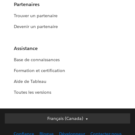
Partenaires
Trouver un partenaire
Devenir un partenaire
Assistance
Base de connaissances
Formation et certification
Aide de Tableau
Toutes les versions
Français (Canada)
Français (Canada)
Deutsch
Confiance
Blogue
Développeur
Contactez-nous
English (UK)