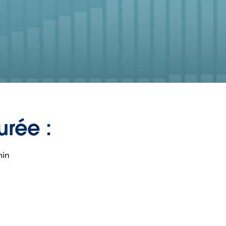
urée :
min