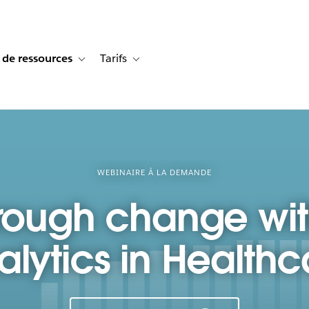
 de ressources
Tarifs
s de cas
vigation for Solutions
Toggle sub-navigation for Centre de ressources
Toggle sub-navigation for Tarifs
WEBINAIRE À LA DEMANDE
rough change wi
alytics in Healthc