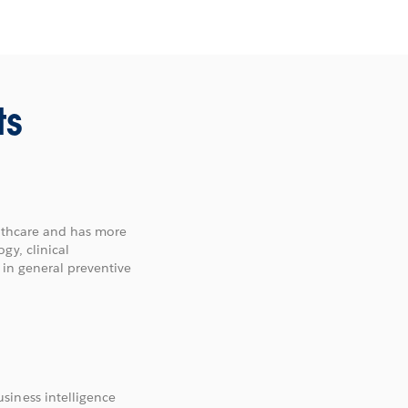
ts
althcare and has more
gy, clinical
 in general preventive
siness intelligence