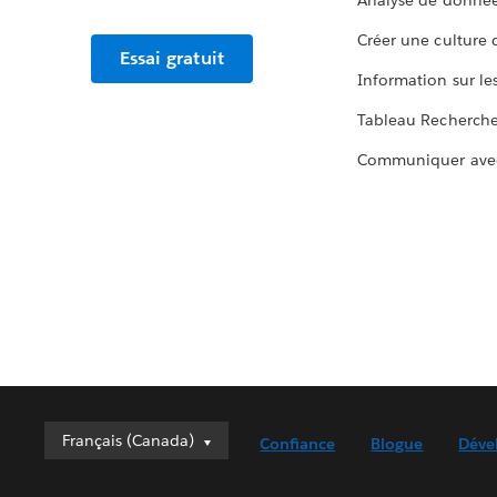
Analyse de donnée
Créer une culture
Essai gratuit
Information sur le
Tableau Recherch
Communiquer ave
Français (Canada)
Français (Canada)
Confiance
Blogue
Déve
Deutsch