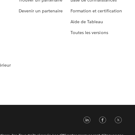
Trouver un partenaire
Base de connaissances
Devenir un partenaire
Formation et certification
Aide de Tableau
Toutes les versions
rieur
LinkedIn
Faceb
Tw