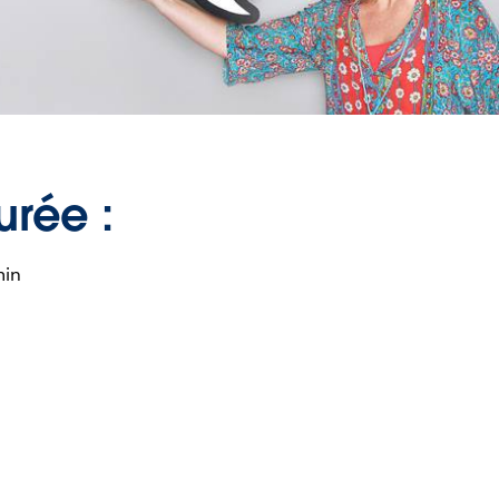
urée :
min