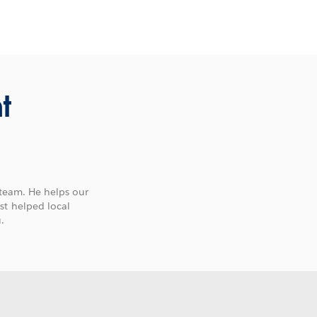
t
 team. He helps our
st helped local
.