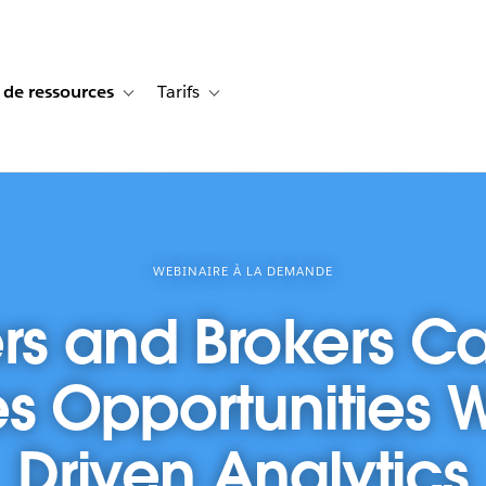
 de ressources
Tarifs
s de cas
vigation for Solutions
Toggle sub-navigation for Centre de ressources
Toggle sub-navigation for Tarifs
WEBINAIRE À LA DEMANDE
rs and Brokers C
s Opportunities W
Driven Analytics