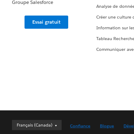
Analyse de donnée
Créer une culture
Essai gratuit
Information sur le
Tableau Recherch
Communiquer ave
Français (Canada)
Français (Canada)
Confiance
Blogue
Déve
Deutsch