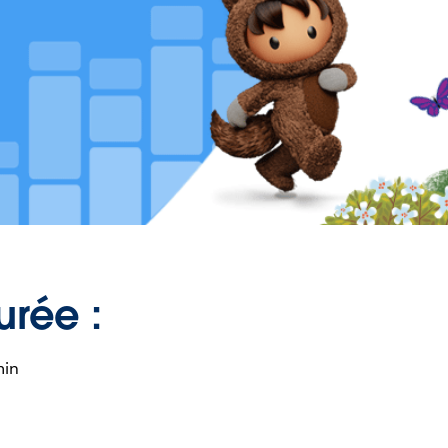
urée :
min