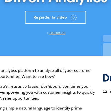
Regarder la vidéo
PARTAGER
 analytics platform to analyse all of your customer
D
pportunities. Want to see how?
eau's
insurance broker dashboard
combines your
12 
a—empowering you with customer insights to quickly
A sales opportunities.
ing simple natural language to identify prime