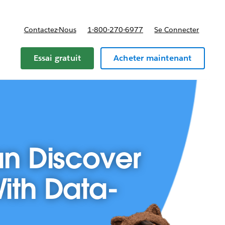
Contactez-Nous
1-800-270-6977
Se Connecter
Essai gratuit
Acheter maintenant
an Discover
ith Data-