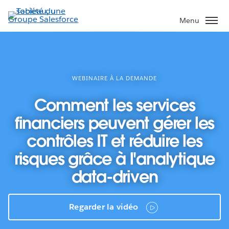
Aller
au
Menu
contenu
principal
WEBINAIRE À LA DEMANDE
Comment les services
financiers peuvent gérer les
contrôles IT et réduire les
risques grâce à l'analytique
data-driven
Regarder la vidéo