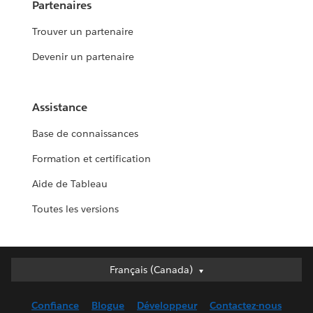
Partenaires
Trouver un partenaire
Devenir un partenaire
Assistance
Base de connaissances
Formation et certification
Aide de Tableau
Toutes les versions
Français (Canada)
Français (Canada)
Deutsch
Confiance
Blogue
Développeur
Contactez-nous
English (UK)