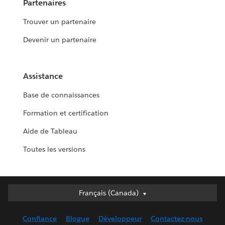
Partenaires
Trouver un partenaire
Devenir un partenaire
Assistance
Base de connaissances
Formation et certification
Aide de Tableau
Toutes les versions
Français (Canada)
Français (Canada)
Deutsch
Confiance
Blogue
Développeur
Contactez-nous
English (UK)