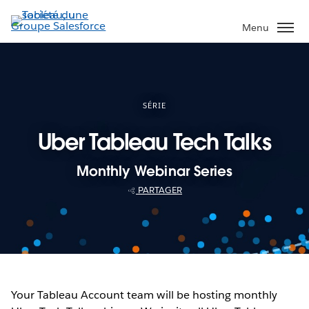
Aller
au
Menu
contenu
principal
SÉRIE
Uber Tableau Tech Talks
Monthly Webinar Series
PARTAGER
Your Tableau Account team will be hosting monthly