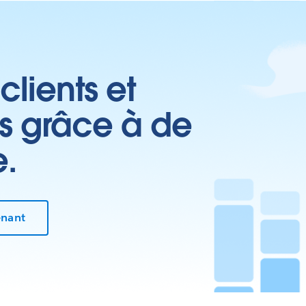
clients et
es grâce à de
e.
enant