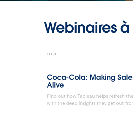
Webinaires 
TITRE
Coca-Cola: Making Sale
Alive
Find out how Tableau helps refresh th
with the deep insights they get out fro