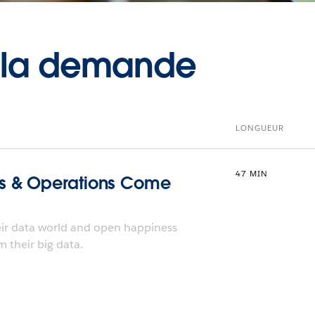
à la demande
LONGUEUR
47 MIN
s & Operations Come
eir data world and open happiness
m their big data.