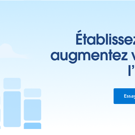
Établisse
augmentez vo
l
Essa