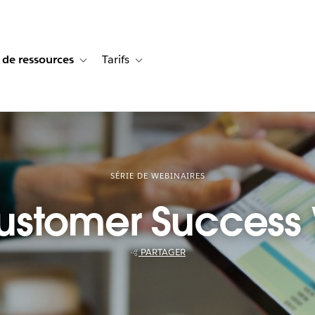
 de ressources
Tarifs
s de cas
vigation for Solutions
Toggle sub-navigation for Centre de ressources
Toggle sub-navigation for Tarifs
SÉRIE DE WEBINAIRES
Customer Success
PARTAGER