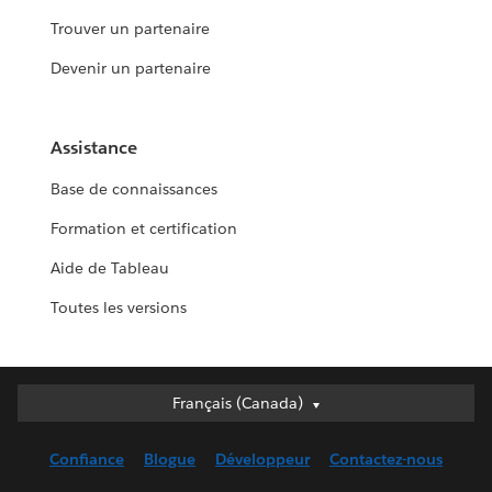
Trouver un partenaire
Devenir un partenaire
Assistance
Base de connaissances
Formation et certification
Aide de Tableau
Toutes les versions
Français (Canada)
Français (Canada)
Deutsch
Confiance
Blogue
Développeur
Contactez-nous
English (UK)