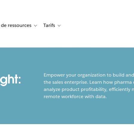
 de ressources
Tarifs
s de cas
vigation for Solutions
Toggle sub-navigation for Centre de ressources
Toggle sub-navigation for Tarifs
ght:
Empower your organization to build and 
the sales enterprise. Learn how pharma o
analyze product profitability, efficient
remote workforce with data.