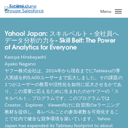
Aller
au
Menu
contenu
principal
Yahoo! Japan: スキルベルト - 全社員へ
データ分析の力を- Skill Belt: The Power
of Analytics for Everyone
Kazuya Hirabayashi
Ayako Nagano
ヤフー株式会社は、2014年から現在までにTableauの導
入実績を約5,400ユーザーまで拡大しました。その課題の
1つがユーザーの教育や活性化を如何に拡大させるかであ
り、この需要に応えるために生まれたのがヤフーの「ス
キルベルト」プログラムです。このプログラムでは
Creator、Explorer、Viewer向けに自習用のeラーニング
教材を提供し、各レベルごとの参加者数を可視化するこ
とで社内で健全な競争環境を築いています。 Yahoo
Japan has expanded its Tableau footprint to about