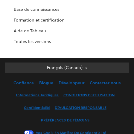
Base de connaissances
Formation et certification
Aide de Tableau
Toutes les versions
Français (Canada)
Français (Canada)
Deutsch
Confiance
Blogue
Développeur
Contactez-nous
English (UK)
English (US)
Informations Juridiques
CONDITIONS D’UTILISATION
Español
Confidentialité
DIVULGATION RESPONSABLE
Français (France)
Italiano
PRÉFÉRENCES DE TÉMOINS
日本語
Vos Choix En Matière De Confidentialité
한국어