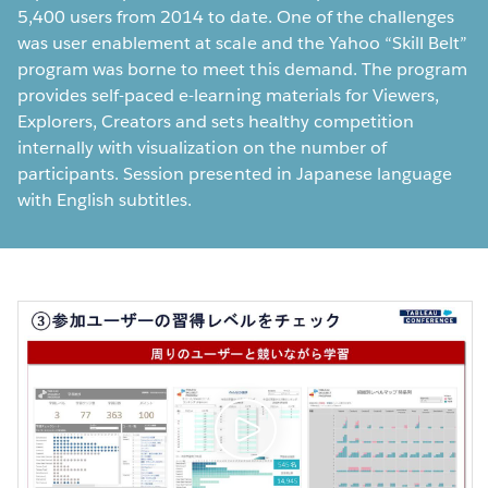
5,400 users from 2014 to date. One of the challenges
was user enablement at scale and the Yahoo “Skill Belt”
program was borne to meet this demand. The program
provides self-paced e-learning materials for Viewers,
Explorers, Creators and sets healthy competition
internally with visualization on the number of
participants. Session presented in Japanese language
with English subtitles.