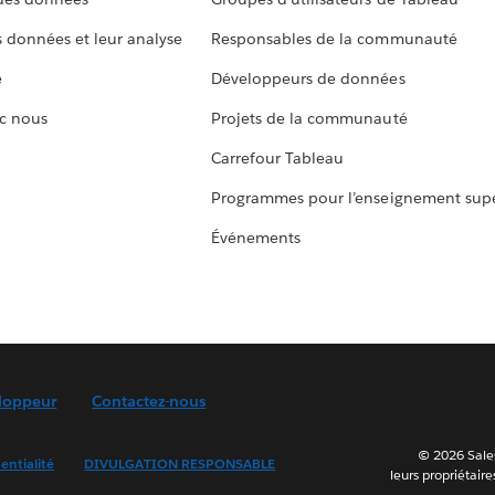
s données et leur analyse
Responsables de la communauté
e
Développeurs de données
c nous
Projets de la communauté
Carrefour Tableau
Programmes pour l’enseignement supé
Événements
loppeur
Contactez-nous
© 2026 Sales
entialité
DIVULGATION RESPONSABLE
leurs propriétaire