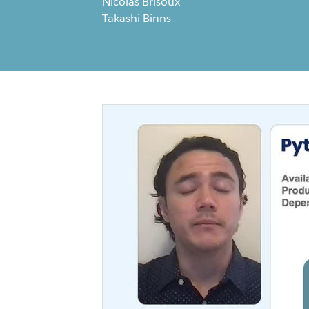
Nicolas Brisoux
Takashi Binns