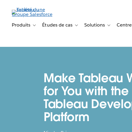
Aller
au
contenu
principal
Produits
Études de cas
Solutions
Centre
Toggle sub-navigation for Produits
Toggle sub-navigation for Étude
Toggle sub-na
Make Tableau 
for You with the
Tableau Develo
Platform