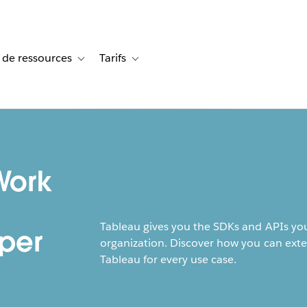
 de ressources
Tarifs
s de cas
vigation for Solutions
Toggle sub-navigation for Centre de ressources
Toggle sub-navigation for Tarifs
Work
Tableau gives you the SDKs and APIs you
per
organization. Discover how you can ext
Tableau for every use case.