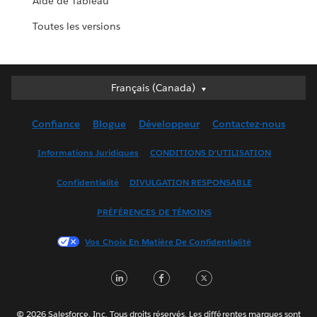
Aide de Tableau
Toutes les versions
Français (Canada)
Français (Canada)
Deutsch
Confiance
Blogue
Développeur
Contactez-nous
English (UK)
English (US)
Informations Juridiques
CONDITIONS D’UTILISATION
Español
Confidentialité
DIVULGATION RESPONSABLE
Français (France)
Italiano
PRÉFÉRENCES DE TÉMOINS
日本語
Vos Choix En Matière De Confidentialité
한국어
Nederlands
LinkedIn
Facebook
Twitter
Português
Svenska
© 2026 Salesforce, Inc. Tous droits réservés. Les différentes marques sont