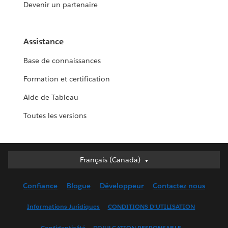
Devenir un partenaire
Assistance
Base de connaissances
Formation et certification
Aide de Tableau
Toutes les versions
Français (Canada)
Français (Canada)
Deutsch
Confiance
Blogue
Développeur
Contactez-nous
English (UK)
English (US)
Informations Juridiques
CONDITIONS D’UTILISATION
Español
Confidentialité
DIVULGATION RESPONSABLE