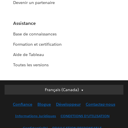
Devenir un partenaire
Assistance
Base de connaissances
Formation et certification
Aide de Tableau
Toutes les versions
Français (Canada)
Français (Canada)
Deutsch
Confiance
Blogue
Développeur
Contactez-nous
English (UK)
English (US)
Informations Juridiques
CONDITIONS D’UTILISATION
Español
Confidentialité
DIVULGATION RESPONSABLE