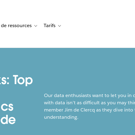
 de ressources
Tarifs
s de cas
vigation for Solutions
Toggle sub-navigation for Centre de ressources
Toggle sub-navigation for Tarifs
s: Top
Our data enthusiasts want to let you in 
ics
with data isn’t as difficult as you may 
member Jim de Clercq as they dive into t
 de
understanding.