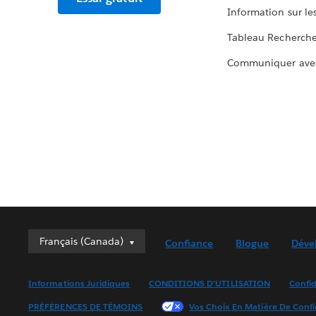
Information sur le
Tableau Recherch
Communiquer ave
Français (Canada)
Français (Canada)
Confiance
Blogue
Déve
Deutsch
English (UK)
Informations Juridiques
CONDITIONS D’UTILISATION
Confid
English (US)
PRÉFÉRENCES DE TÉMOINS
Vos Choix En Matière De Confi