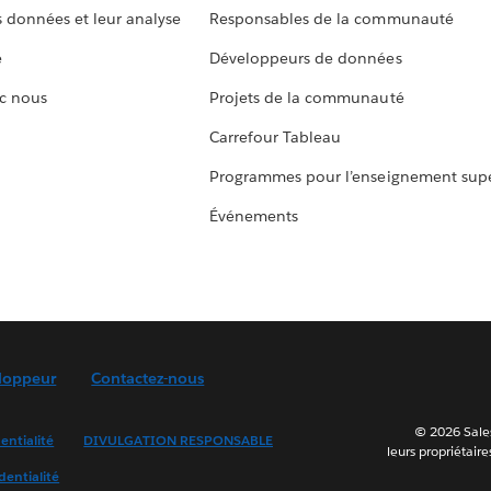
s données et leur analyse
Responsables de la communauté
e
Développeurs de données
c nous
Projets de la communauté
Carrefour Tableau
Programmes pour l’enseignement supé
Événements
loppeur
Contactez-nous
© 2026 Sales
entialité
DIVULGATION RESPONSABLE
leurs propriétaire
dentialité