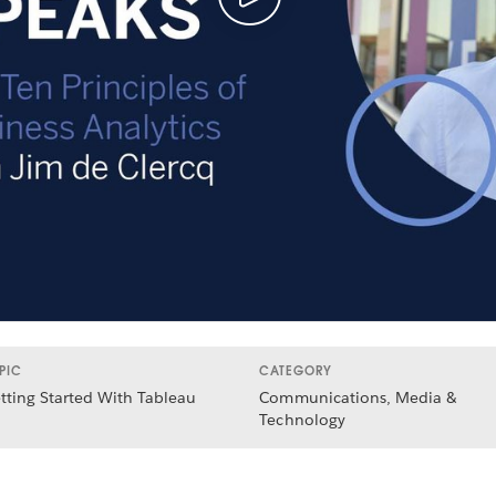
PIC
CATEGORY
tting Started With Tableau
Communications, Media &
Technology