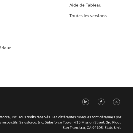
Aide de Tableau
Toutes les versions
rieur
LinkedIn
Faceb
Tw
force, Inc. Tous droits réservés. Les différentes marques sont détenues par
s respectifs. Salesforce, Inc. Salesforce Tower, 415 Mission Street, 3rd Floor,
San Francisco, CA 94105, États-Unis