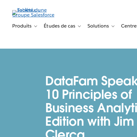
Aller
au
contenu
principal
Produits
Études de cas
Solutions
Centre
Toggle sub-navigation for Produits
Toggle sub-navigation for Étude
Toggle sub-na
DataFam Speak
10 Principles of
Business Analyt
Edition with Jim
Clercq