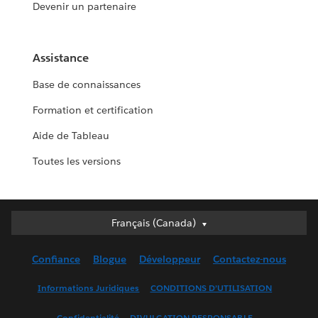
Devenir un partenaire
Assistance
Base de connaissances
Formation et certification
Aide de Tableau
Toutes les versions
Français (Canada)
Français (Canada)
Deutsch
Confiance
Blogue
Développeur
Contactez-nous
English (UK)
English (US)
Informations Juridiques
CONDITIONS D’UTILISATION
Español
Confidentialité
DIVULGATION RESPONSABLE