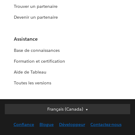
Trouver un partenaire
Devenir un partenaire
Assistance
Base de connaissances
Formation et certification
Aide de Tableau
Toutes les versions
Français (Canada)
Français (Canada)
Deutsch
Confiance
Blogue
Développeur
Contactez-nous
English (UK)
English (US)