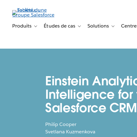
Aller
au
contenu
principal
Produits
Études de cas
Solutions
Centre
Toggle sub-navigation for Produits
Toggle sub-navigation for Étude
Toggle sub-na
Einstein Analyti
Intelligence for
Salesforce CRM
Philip Cooper
Svetlana Kuzmenkova