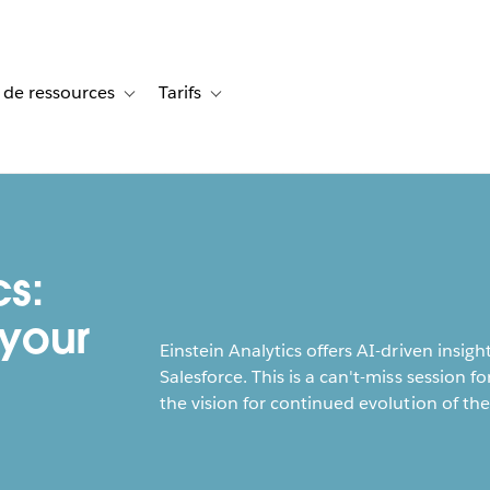
 de ressources
Tarifs
s de cas
vigation for Solutions
Toggle sub-navigation for Centre de ressources
Toggle sub-navigation for Tarifs
cs:
 your
Einstein Analytics offers AI-driven insig
Salesforce. This is a can't-miss session fo
the vision for continued evolution of the