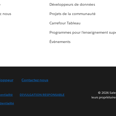
e
Développeurs de données
c nous
Projets de la communauté
Carrefour Tableau
Programmes pour l’enseignement supé
Événements
loppeur
Contactez-nous
© 2026 Sales
entialité
DIVULGATION RESPONSABLE
leurs propriétaire
dentialité