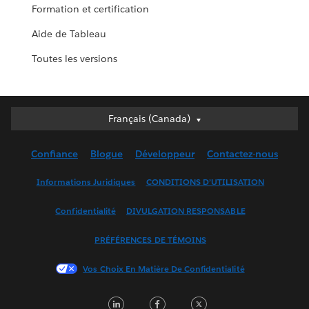
Formation et certification
Aide de Tableau
Toutes les versions
Français (Canada)
Français (Canada)
Deutsch
Confiance
Blogue
Développeur
Contactez-nous
English (UK)
English (US)
Informations Juridiques
CONDITIONS D’UTILISATION
Español
Confidentialité
DIVULGATION RESPONSABLE
Français (France)
Italiano
PRÉFÉRENCES DE TÉMOINS
日本語
Vos Choix En Matière De Confidentialité
한국어
Nederlands
LinkedIn
Facebook
Twitter