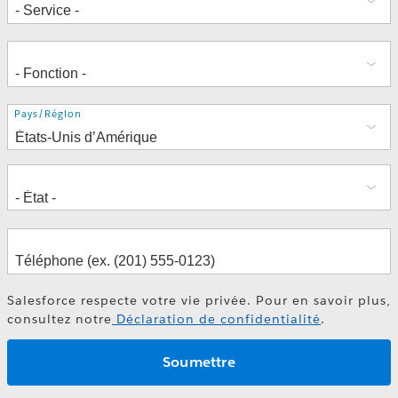
Transformez plus rapidement des
Adresse
Pays/Région
données en renseignements
exploitables avec l’analyse de
données agentique
Salesforce respecte votre vie privée. Pour en savoir plus,
consultez notre
Déclaration de confidentialité
.