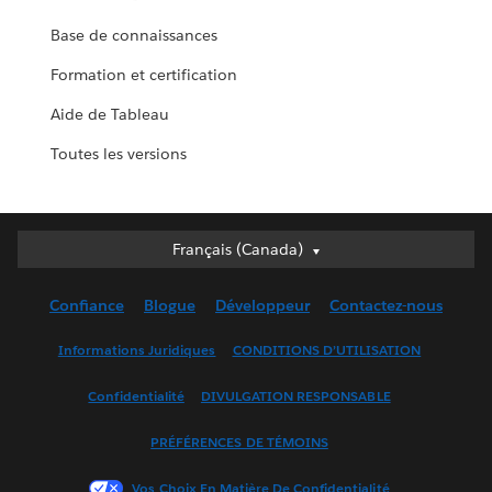
Base de connaissances
Formation et certification
Aide de Tableau
Toutes les versions
Français (Canada)
Français (Canada)
Deutsch
Confiance
Blogue
Développeur
Contactez-nous
English (UK)
English (US)
Informations Juridiques
CONDITIONS D’UTILISATION
Español
Confidentialité
DIVULGATION RESPONSABLE
Français (France)
Italiano
PRÉFÉRENCES DE TÉMOINS
日本語
Vos Choix En Matière De Confidentialité