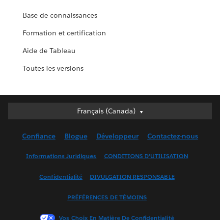
Base de connaissances
Formation et certification
Aide de Tableau
Toutes les versions
Français (Canada)
Français (Canada)
Deutsch
Confiance
Blogue
Développeur
Contactez-nous
English (UK)
English (US)
Informations Juridiques
CONDITIONS D’UTILISATION
Español
Confidentialité
DIVULGATION RESPONSABLE
Français (France)
Italiano
PRÉFÉRENCES DE TÉMOINS
日本語
Vos Choix En Matière De Confidentialité
한국어