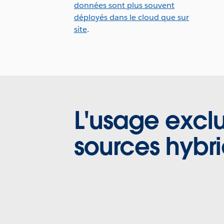
données sont plus souvent
déployés dans le cloud que sur
site
.
L'usage exclu
sources hybr